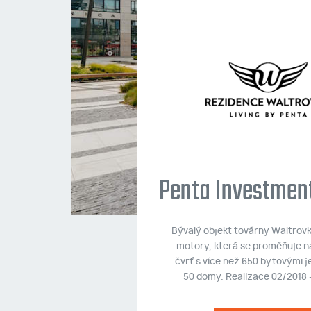
ál Jahodnice
jící se v pražské části
byty. Realizace 05/2016
5/2017.
Penta Investments
NFORMACÍ
Bývalý objekt továrny Waltrovk
motory, která se proměňuje 
čvrť s více než 650 bytovými 
50 domy. Realizace 02/2018 