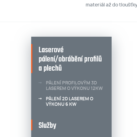
materiál až do tloušťk
Laserové
pálení/obrábění profilů
a plechů
PÁLENÍ PROFILOVÝM 3D
LASEREM O VÝKONU 12KW
PÁLENÍ 2D LASEREM O
VÝKONU 6 KW
Služby