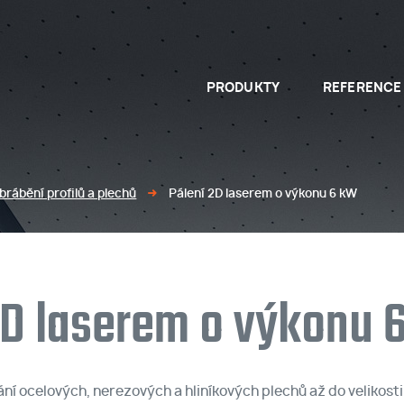
PRODUKTY
REFERENCE
OCELOVÉ KONSTRUKCE
brábění profilů a plechů
Pálení 2D laserem o výkonu 6 kW
2D laserem o výkonu 
ní ocelových, nerezových a hliníkových plechů až do velikost