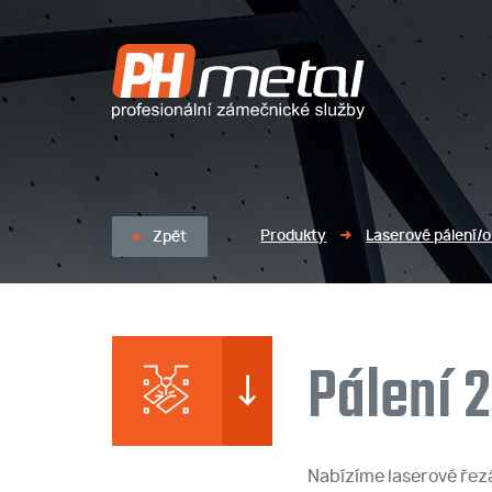
LASEROVÉ PÁLENÍ/OBRÁBĚNÍ PROFILŮ A PLECHŮ
Produkty
Laserové pálení/o
Zpět
Pálení 
Nabízíme laserové řezá