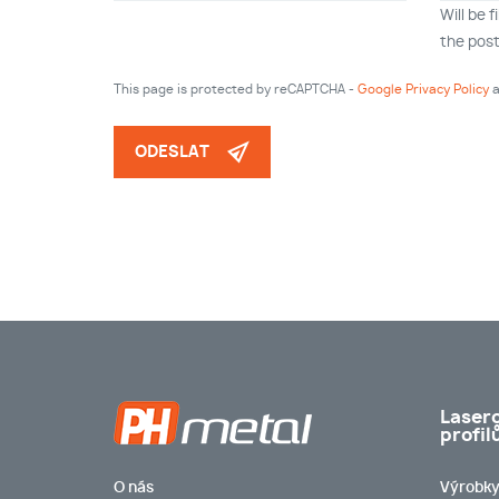
Will be 
the post
This page is protected by reCAPTCHA -
Google Privacy Policy
a
ODESLAT
Lasero
profil
O nás
Výrobk