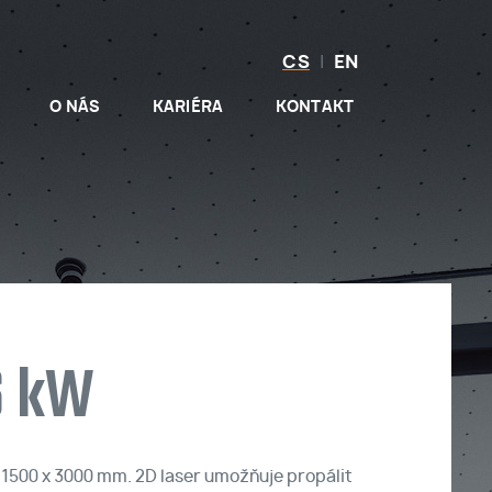
CS
|
EN
O NÁS
KARIÉRA
KONTAKT
6 kW
i 1500 x 3000 mm. 2D laser umožňuje propálit