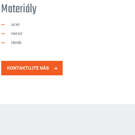
Materiály
ocel
nerez
hliník
KONTAKTUJTE NÁS