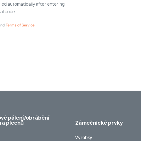
filled automatically after entering
al code
nd
Terms of Service
vé pálení/obrábění
ů a plechů
Zámečnické prvky
y
Výrobky