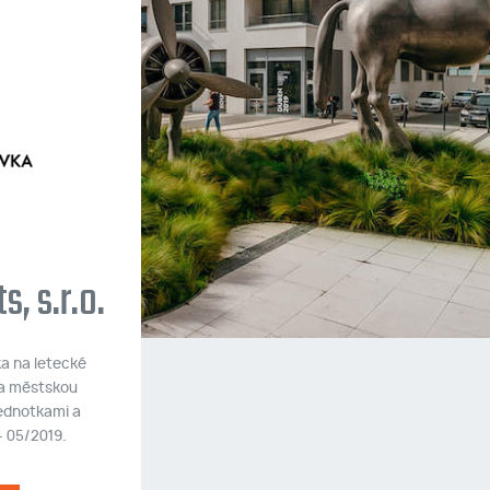
Ecocity Malešice III
Dva bytové domy s 80 bytovými jednotka
v pasívním energetickém standardu.
, s.r.o.
Realizace 05/19 až 07/2020.
VÍCE INFORMACÍ
a na letecké
na městskou
jednotkami a
- 05/2019.