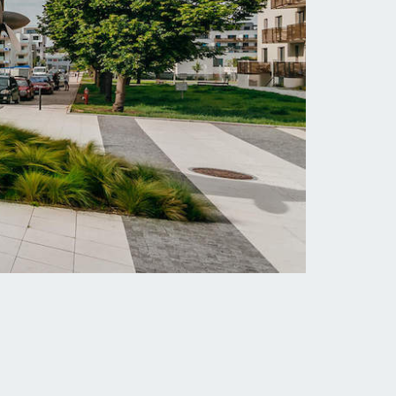
Bytový areál Jahodnice
Bytový areál nacházející se v pražské části
mi
Kyje s více než 500 byty. Realizace 05/2016
- 05/2017.
VÍCE INFORMACÍ