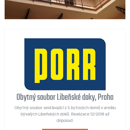
Obytný soubor Libeňské doky, Praha
Obytný soubor sestávající z 5 bytových domů v areálu
bývalých Libeňských doků. Realizace 12/2018 až
doposud.