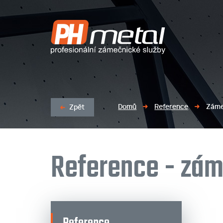
LASEROVÉ PÁLENÍ/OBRÁBĚNÍ PROFILŮ A PLECHŮ
Domů
Reference
Záme
Zpět
Reference - zám