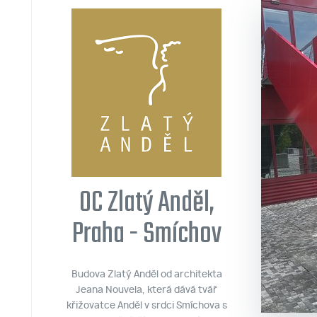
OC Zlatý Anděl,
Praha - Smíchov
Budova Zlatý Anděl od architekta
Jeana Nouvela, která dává tvář
křižovatce Anděl v srdci Smíchova s