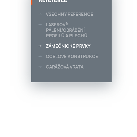
Reference
VŠECHNY REFERENCE
LASEROVÉ
PÁLENÍ/OBRÁBĚNÍ
PROFILŮ A PLECHŮ
ZÁMEČNICKÉ PRVKY
OCELOVÉ KONSTRUKCE
GARÁŽOVÁ VRATA